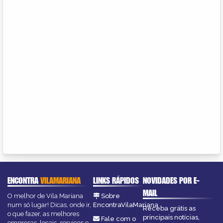
ENCONTRA
VILAMARIANA
LINKS RÁPIDOS
NOVIDADES POR E-
MAIL
O melhor de Vila Mariana
Sobre
num só lugar! Dicas, onde ir,
EncontraVilaMariana
Receba grátis as
o que fazer, as melhores
principais notícias,
Fale com o
empresas, locais, serviços e