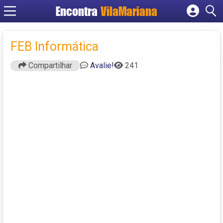
Encontra
VilaMariana
Cadastrar empresa
Fazer login
FEB Informática
Criar conta
Compartilhar
Avalie!
241