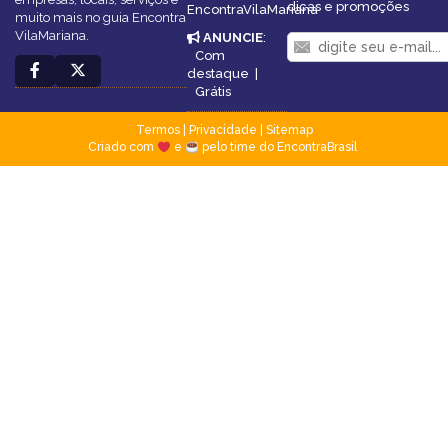
dicas e promoções
EncontraVilaMariana
muito mais no guia Encontra
VilaMariana.
ANUNCIE
:
Com
destaque
|
Grátis
Termos
|
Privacidade
|
Sitemap
Criado com
e
pelo time do EncontraBrasil