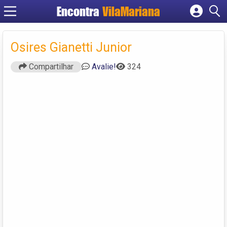
Encontra
VilaMariana
Cadastrar empresa
Fazer login
Osires Gianetti Junior
Criar conta
Compartilhar
Avalie!
324