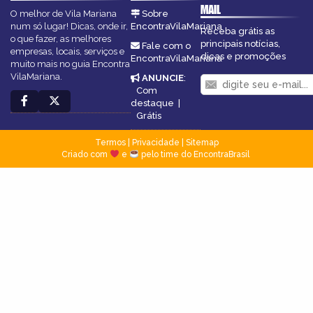
MAIL
O melhor de Vila Mariana
Sobre
num só lugar! Dicas, onde ir,
EncontraVilaMariana
Receba grátis as
o que fazer, as melhores
principais notícias,
Fale com o
empresas, locais, serviços e
dicas e promoções
EncontraVilaMariana
muito mais no guia Encontra
VilaMariana.
ANUNCIE
:
Com
destaque
|
Grátis
Termos
|
Privacidade
|
Sitemap
Criado com
e
pelo time do EncontraBrasil