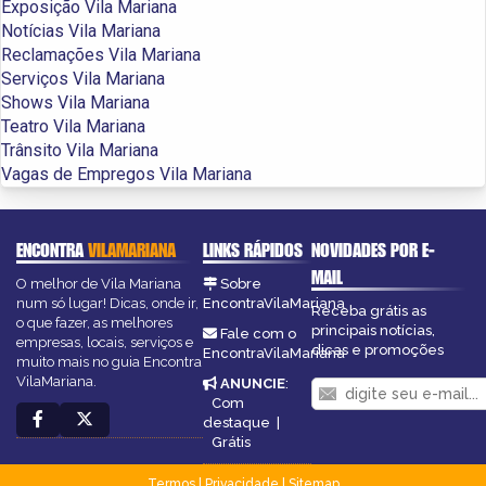
Exposição Vila Mariana
Notícias Vila Mariana
Reclamações Vila Mariana
Serviços Vila Mariana
Shows Vila Mariana
Teatro Vila Mariana
Trânsito Vila Mariana
Vagas de Empregos Vila Mariana
ENCONTRA
VILAMARIANA
LINKS RÁPIDOS
NOVIDADES POR E-
MAIL
O melhor de Vila Mariana
Sobre
num só lugar! Dicas, onde ir,
EncontraVilaMariana
Receba grátis as
o que fazer, as melhores
principais notícias,
Fale com o
empresas, locais, serviços e
dicas e promoções
EncontraVilaMariana
muito mais no guia Encontra
VilaMariana.
ANUNCIE
:
Com
destaque
|
Grátis
Termos
|
Privacidade
|
Sitemap