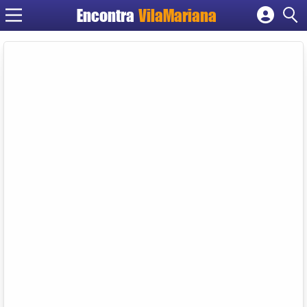
Encontra
VilaMariana
Cadastrar empresa
Fazer login
Criar conta