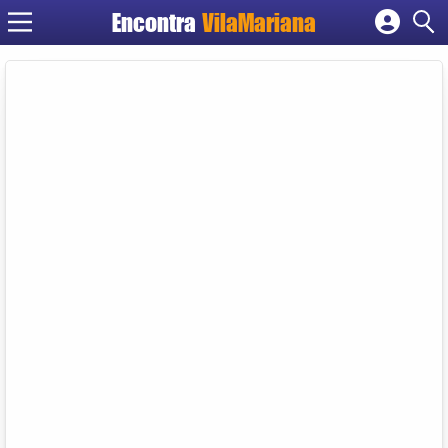
Encontra
VilaMariana
Cadastrar empresa
Fazer login
Criar conta