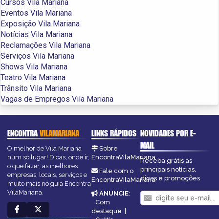
Cursos Vila Mariana
Eventos Vila Mariana
Exposição Vila Mariana
Notícias Vila Mariana
Reclamações Vila Mariana
Serviços Vila Mariana
Shows Vila Mariana
Teatro Vila Mariana
Trânsito Vila Mariana
Vagas de Empregos Vila Mariana
ENCONTRA
VILAMARIANA
LINKS RÁPIDOS
NOVIDADES POR E-
MAIL
O melhor de Vila Mariana
Sobre
num só lugar! Dicas, onde ir,
EncontraVilaMariana
Receba grátis as
o que fazer, as melhores
principais notícias,
Fale com o
empresas, locais, serviços e
dicas e promoções
EncontraVilaMariana
muito mais no guia Encontra
VilaMariana.
ANUNCIE
:
Com
destaque
|