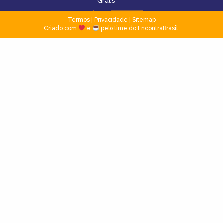
Grátis
Termos
|
Privacidade
|
Sitemap
Criado com
e
pelo time do EncontraBrasil