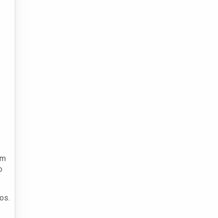
em
o
os.