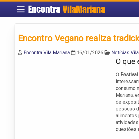
Encontra
VilaMariana
Encontro Vegano realiza tradici
Encontra Vila Mariana
16/01/2026
Notícias Vil
O que 
O
Festival
interessam
consumo ma
Mariana, e
de exposit
pessoas de
alimentos 
atividades
questões 