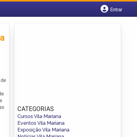
Entrar
Cadastrar empresa
Fazer login
Criar conta
na
 de
de
a
as
CATEGORIAS
Cursos Vila Mariana
Eventos Vila Mariana
Exposição Vila Mariana
Notícias Vila Mariana