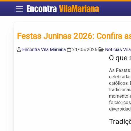
Encontra
VilaMariana
Festas Juninas 2026: Confira a
Encontra Vila Mariana
21/05/2026
Notícias Vil
O que 
As Festas 
celebrada
católicos.
tradiciona
momento em
folclórico
diversidad
Tradiç