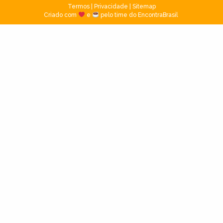
Termos
|
Privacidade
|
Sitemap
Criado com
e
pelo time do EncontraBrasil