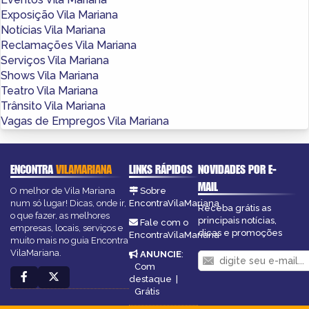
Exposição Vila Mariana
Notícias Vila Mariana
Reclamações Vila Mariana
Serviços Vila Mariana
Shows Vila Mariana
Teatro Vila Mariana
Trânsito Vila Mariana
Vagas de Empregos Vila Mariana
ENCONTRA
VILAMARIANA
LINKS RÁPIDOS
NOVIDADES POR E-
MAIL
O melhor de Vila Mariana
Sobre
num só lugar! Dicas, onde ir,
EncontraVilaMariana
Receba grátis as
o que fazer, as melhores
principais notícias,
Fale com o
empresas, locais, serviços e
dicas e promoções
EncontraVilaMariana
muito mais no guia Encontra
VilaMariana.
ANUNCIE
:
Com
destaque
|
Grátis