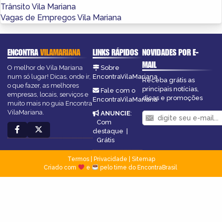
Trânsito Vila Mariana
Vagas de Empregos Vila Mariana
ENCONTRA
VILAMARIANA
LINKS RÁPIDOS
NOVIDADES POR E-
MAIL
O melhor de Vila Mariana
Sobre
num só lugar! Dicas, onde ir,
EncontraVilaMariana
Receba grátis as
o que fazer, as melhores
principais notícias,
Fale com o
empresas, locais, serviços e
dicas e promoções
EncontraVilaMariana
muito mais no guia Encontra
VilaMariana.
ANUNCIE
:
Com
destaque
|
Grátis
Termos
|
Privacidade
|
Sitemap
Criado com
e
pelo time do EncontraBrasil