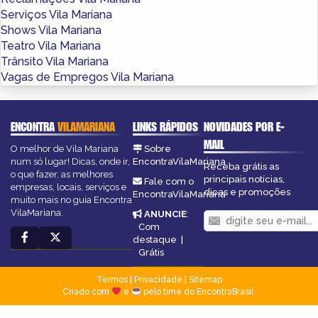
Serviços Vila Mariana
Shows Vila Mariana
Teatro Vila Mariana
Trânsito Vila Mariana
Vagas de Empregos Vila Mariana
ENCONTRA
VILAMARIANA
LINKS RÁPIDOS
NOVIDADES POR E-
MAIL
O melhor de Vila Mariana
Sobre
num só lugar! Dicas, onde ir,
EncontraVilaMariana
Receba grátis as
o que fazer, as melhores
principais notícias,
Fale com o
empresas, locais, serviços e
dicas e promoções
EncontraVilaMariana
muito mais no guia Encontra
VilaMariana.
ANUNCIE
:
Com
destaque
|
Grátis
Termos
|
Privacidade
|
Sitemap
Criado com
e
pelo time do EncontraBrasil