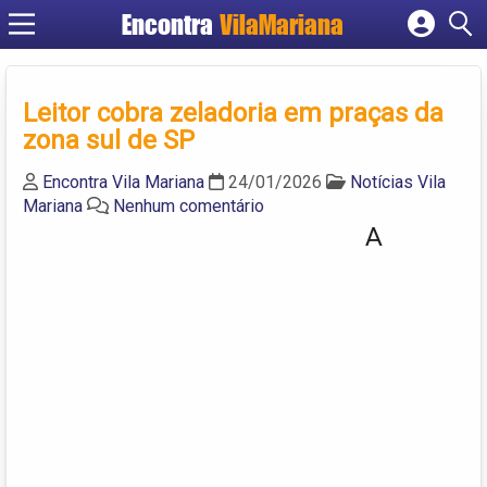
Encontra
VilaMariana
Cadastrar empresa
Fazer login
Leitor cobra zeladoria em praças da
Criar conta
zona sul de SP
Encontra Vila Mariana
24/01/2026
Notícias Vila
Mariana
Nenhum comentário
A