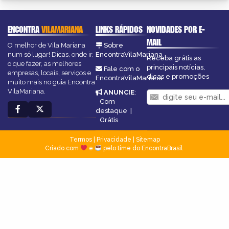
ENCONTRA
VILAMARIANA
LINKS RÁPIDOS
NOVIDADES POR E-
MAIL
O melhor de Vila Mariana
Sobre
num só lugar! Dicas, onde ir,
EncontraVilaMariana
Receba grátis as
o que fazer, as melhores
principais notícias,
Fale com o
empresas, locais, serviços e
dicas e promoções
EncontraVilaMariana
muito mais no guia Encontra
VilaMariana.
ANUNCIE
:
Com
destaque
|
Grátis
Termos
|
Privacidade
|
Sitemap
Criado com
e
pelo time do EncontraBrasil