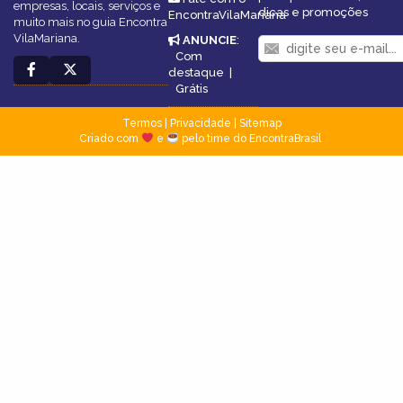
empresas, locais, serviços e
dicas e promoções
EncontraVilaMariana
muito mais no guia Encontra
VilaMariana.
ANUNCIE
:
Com
destaque
|
Grátis
Termos
|
Privacidade
|
Sitemap
Criado com
e
pelo time do EncontraBrasil