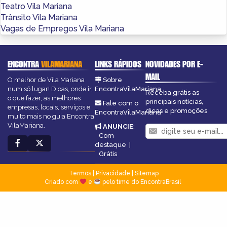
Teatro Vila Mariana
Trânsito Vila Mariana
Vagas de Empregos Vila Mariana
ENCONTRA
VILAMARIANA
LINKS RÁPIDOS
NOVIDADES POR E-
MAIL
O melhor de Vila Mariana
Sobre
num só lugar! Dicas, onde ir,
EncontraVilaMariana
Receba grátis as
o que fazer, as melhores
principais notícias,
Fale com o
empresas, locais, serviços e
dicas e promoções
EncontraVilaMariana
muito mais no guia Encontra
VilaMariana.
ANUNCIE
:
Com
destaque
|
Grátis
Termos
|
Privacidade
|
Sitemap
Criado com
e
pelo time do EncontraBrasil