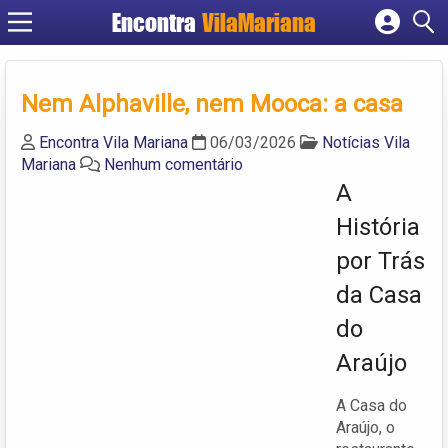
Encontra
VilaMariana
Cadastrar empresa
Fazer login
Nem Alphaville, nem Mooca: a casa
Criar conta
Encontra Vila Mariana
06/03/2026
Notícias Vila
Mariana
Nenhum comentário
A
História
por Trás
da Casa
do
Araújo
A Casa do
Araújo, o