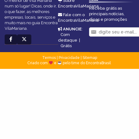
O melhor de Vila Mariana
Sobre
num só lugar! Dicas, onde ir,
EncontraVilaMariana
Receba grátis as
o que fazer, as melhores
principais notícias,
Fale com o
empresas, locais, serviços e
dicas e promoções
EncontraVilaMariana
muito mais no guia Encontra
VilaMariana.
ANUNCIE
:
Com
destaque
|
Grátis
Termos
|
Privacidade
|
Sitemap
Criado com
e
pelo time do EncontraBrasil