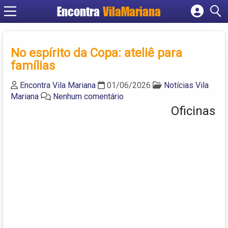
Encontra
VilaMariana
Cadastrar empresa
Fazer login
No espírito da Copa: ateliê para
Criar conta
famílias
Encontra Vila Mariana
01/06/2026
Notícias Vila
Mariana
Nenhum comentário
Oficinas