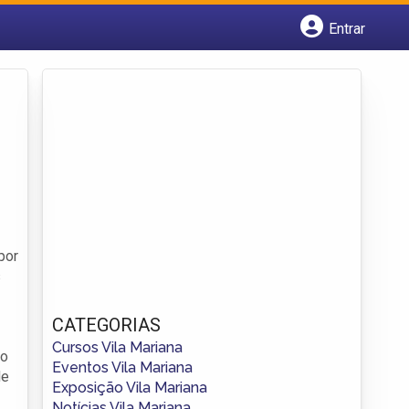
Entrar
Cadastrar empresa
Fazer login
Criar conta
por
s
CATEGORIAS
Cursos Vila Mariana
ão
Eventos Vila Mariana
de
Exposição Vila Mariana
Notícias Vila Mariana