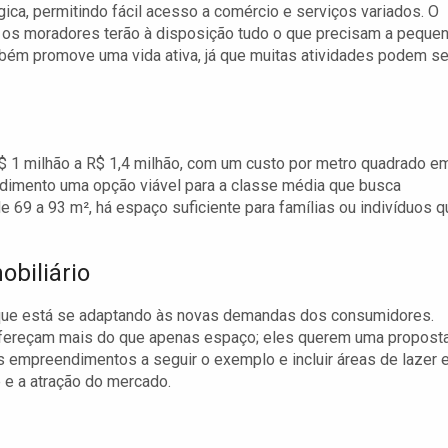
égica, permitindo fácil acesso a comércio e serviços variados. O
s os moradores terão à disposição tudo o que precisam a peque
também promove uma vida ativa, já que muitas atividades podem se
 1 milhão a R$ 1,4 milhão, com um custo por metro quadrado e
ndimento uma opção viável para a classe média que busca
 69 a 93 m², há espaço suficiente para famílias ou indivíduos q
obiliário
 que está se adaptando às novas demandas dos consumidores.
fereçam mais do que apenas espaço; eles querem uma propost
os empreendimentos a seguir o exemplo e incluir áreas de lazer 
 e a atração do mercado.