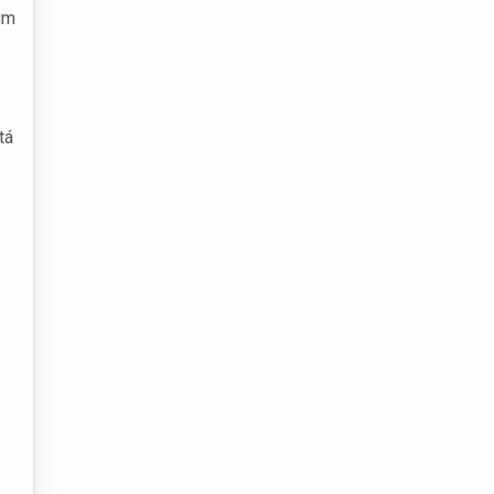
um
tá