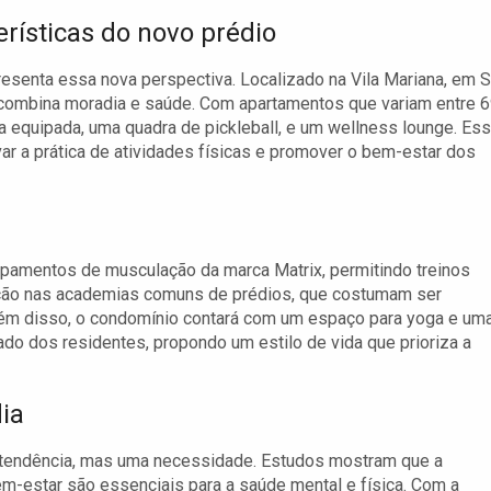
erísticas do novo prédio
esenta essa nova perspectiva. Localizado na Vila Mariana, em 
 combina moradia e saúde. Com apartamentos que variam entre 
a equipada, uma quadra de pickleball, e um wellness lounge. Es
 a prática de atividades físicas e promover o bem-estar dos
ipamentos de musculação da marca Matrix, permitindo treinos
ução nas academias comuns de prédios, que costumam ser
lém disso, o condomínio contará com um espaço para yoga e um
do dos residentes, propondo um estilo de vida que prioriza a
ia
a tendência, mas uma necessidade. Estudos mostram que a
em-estar são essenciais para a saúde mental e física. Com a