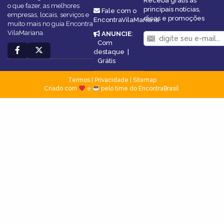
Receba grátis as
o que fazer, as melhores
principais notícias,
Fale com o
empresas, locais, serviços e
dicas e promoções
EncontraVilaMariana
muito mais no guia Encontra
VilaMariana.
ANUNCIE
:
Com
destaque
|
Grátis
Termos
|
Privacidade
|
Sitemap
Criado com
e
pelo time do EncontraBrasil