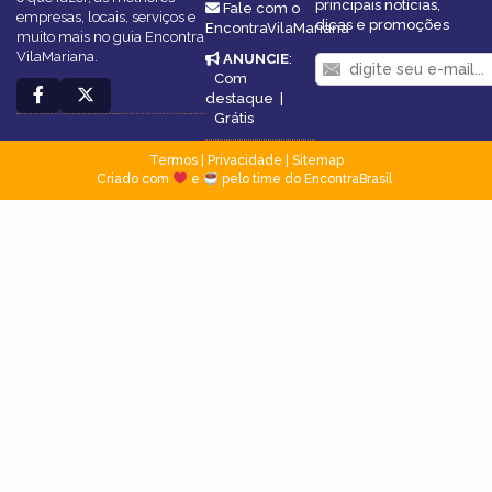
principais notícias,
Fale com o
empresas, locais, serviços e
dicas e promoções
EncontraVilaMariana
muito mais no guia Encontra
VilaMariana.
ANUNCIE
:
Com
destaque
|
Grátis
Termos
|
Privacidade
|
Sitemap
Criado com
e
pelo time do EncontraBrasil