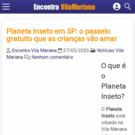
Encontra
VilaMariana
Cadastrar empresa
Fazer login
Planeta Inseto em SP: o passeio
Criar conta
gratuito que as crianças vão amar
Encontra Vila Mariana
27/05/2026
Notícias Vila
Mariana
Nenhum comentário
O que é
o
Planeta
Inseto?
O
Planeta
Inseto
está
situado na
Vila Mariana