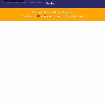
Grátis
Termos
|
Privacidade
|
Sitemap
Criado com
e
pelo time do EncontraBrasil