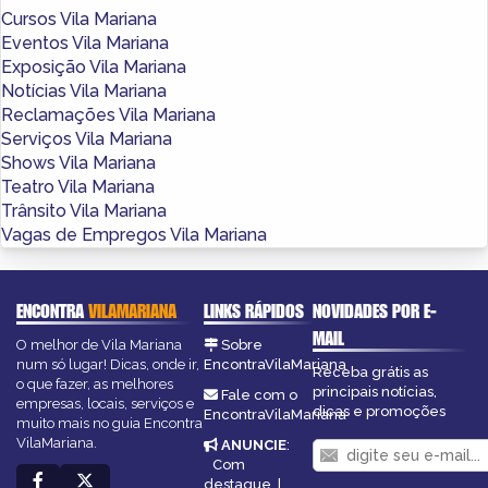
Cursos Vila Mariana
Eventos Vila Mariana
Exposição Vila Mariana
Notícias Vila Mariana
Reclamações Vila Mariana
Serviços Vila Mariana
Shows Vila Mariana
Teatro Vila Mariana
Trânsito Vila Mariana
Vagas de Empregos Vila Mariana
ENCONTRA
VILAMARIANA
LINKS RÁPIDOS
NOVIDADES POR E-
MAIL
O melhor de Vila Mariana
Sobre
num só lugar! Dicas, onde ir,
EncontraVilaMariana
Receba grátis as
o que fazer, as melhores
principais notícias,
Fale com o
empresas, locais, serviços e
dicas e promoções
EncontraVilaMariana
muito mais no guia Encontra
VilaMariana.
ANUNCIE
:
Com
destaque
|