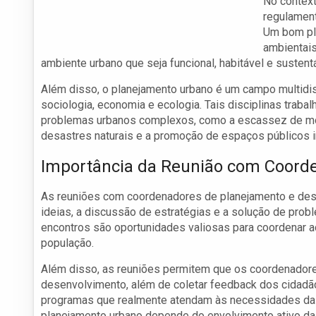
No context
regulament
Um bom pl
ambientais
ambiente urbano que seja funcional, habitável e sustent
Além disso, o planejamento urbano é um campo multidis
sociologia, economia e ecologia. Tais disciplinas traba
problemas urbanos complexos, como a escassez de mor
desastres naturais e a promoção de espaços públicos i
Importância da Reunião com Coord
As reuniões com coordenadores de planejamento e dese
ideias, a discussão de estratégias e a solução de pro
encontros são oportunidades valiosas para coordenar aç
população.
Além disso, as reuniões permitem que os coordenador
desenvolvimento, além de coletar feedback dos cidadãos 
programas que realmente atendam às necessidades da c
planejamento urbano depende do envolvimento ativo da