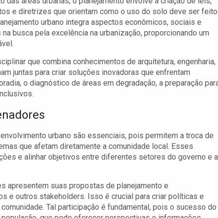
o das áreas urbanas, o planejamento envolve a criação de leis,
os e diretrizes que orientam como o uso do solo deve ser feito
anejamento urbano integra aspectos econômicos, sociais e
 na busca pela excelência na urbanização, proporcionando um
ável.
ciplinar que combina conhecimentos de arquitetura, engenharia,
lham juntas para criar soluções inovadoras que enfrentam
adia, o diagnóstico de áreas em degradação, a preparação par
nclusivos.
enadores
nvolvimento urbano são essenciais, pois permitem a troca de
blemas que afetam diretamente a comunidade local. Esses
ões e alinhar objetivos entre diferentes setores do governo e a
es apresentem suas propostas de planejamento e
e outros stakeholders. Isso é crucial para criar políticas e
omunidade. Tal participação é fundamental, pois o sucesso do
 população, que pode oferecer perspectivas e informações