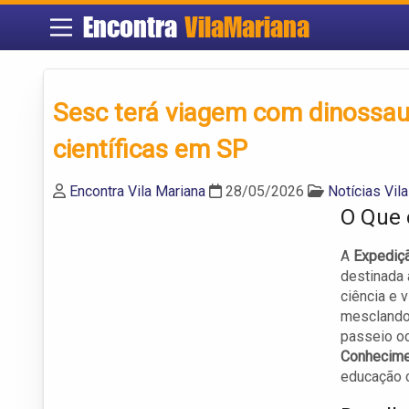
Encontra
VilaMariana
Sesc terá viagem com dinossaur
científicas em SP
Encontra Vila Mariana
28/05/2026
Notícias Vil
O Que 
A
Expediç
destinada 
ciência e 
mesclando 
passeio o
Conhecime
educação c