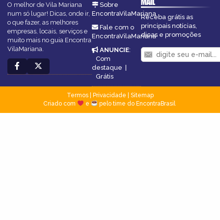
MAIL
O melhor de Vila Mariana
Sobre
num só lugar! Dicas, onde ir,
EncontraVilaMariana
Receba grátis as
o que fazer, as melhores
principais notícias,
Fale com o
empresas, locais, serviços e
dicas e promoções
EncontraVilaMariana
muito mais no guia Encontra
VilaMariana.
ANUNCIE
:
Com
destaque
|
Grátis
Termos
|
Privacidade
|
Sitemap
Criado com
e
pelo time do EncontraBrasil