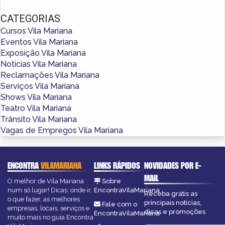
CATEGORIAS
Cursos Vila Mariana
Eventos Vila Mariana
Exposição Vila Mariana
Notícias Vila Mariana
Reclamações Vila Mariana
Serviços Vila Mariana
Shows Vila Mariana
Teatro Vila Mariana
Trânsito Vila Mariana
Vagas de Empregos Vila Mariana
ENCONTRA
VILAMARIANA
LINKS RÁPIDOS
NOVIDADES POR E-
MAIL
O melhor de Vila Mariana
Sobre
num só lugar! Dicas, onde ir,
EncontraVilaMariana
Receba grátis as
o que fazer, as melhores
principais notícias,
Fale com o
empresas, locais, serviços e
dicas e promoções
EncontraVilaMariana
muito mais no guia Encontra