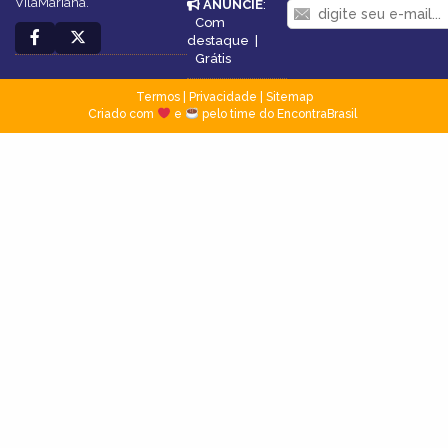
VilaMariana.
ANUNCIE
:
Com
destaque
|
Grátis
Termos
|
Privacidade
|
Sitemap
Criado com
e
pelo time do EncontraBrasil