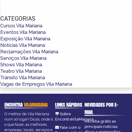
CATEGORIAS
Cursos Vila Mariana
Eventos Vila Mariana
Exposição Vila Mariana
Notícias Vila Mariana
Reclamações Vila Mariana
Serviços Vila Mariana
Shows Vila Mariana
Teatro Vila Mariana
Trânsito Vila Mariana
Vagas de Empregos Vila Mariana
ENCONTRA
VILAMARIANA
LINKS RÁPIDOS
NOVIDADES POR E-
MAIL
O melhor de Vila Mariana
Sobre
num só lugar! Dicas, onde ir,
EncontraVilaMariana
Receba grátis as
o que fazer, as melhores
principais notícias,
Fale com o
empresas, locais, serviços e
dicas e promoções