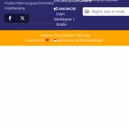
EncontraVilaMariana
muito mais no guia Encontra
VilaMariana.
ANUNCIE
:
Com
destaque
|
Grátis
Termos
|
Privacidade
|
Sitemap
Criado com
e
pelo time do EncontraBrasil