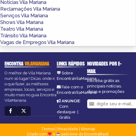
Notícias Vila Mariana
Reclamações Vila Mariana
Serviços Vila Mariana
Shows Vila Mariana
Teatro Vila Mariana
Trânsito Vila Mariana
Vagas de Empregos Vila Mariana
ENCONTRA
VILAMARIANA
LINKS RÁPIDOS
NOVIDADES POR E-
MAIL
O melhor de Vila Mariana
Sobre
num só lugar! Dicas, onde ir,
EncontraVilaMariana
Receba grátis as
o que fazer, as melhores
principais notícias,
Fale com o
empresas, locais, serviços e
dicas e promoções
EncontraVilaMariana
muito mais no guia Encontra
VilaMariana.
ANUNCIE
:
Com
destaque
|
Grátis
Termos
|
Privacidade
|
Sitemap
Criado com
e
pelo time do EncontraBrasil