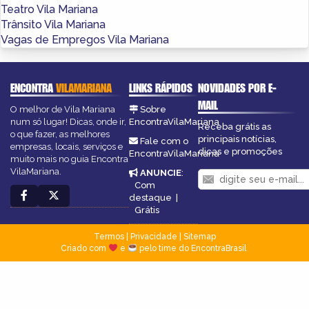
Teatro Vila Mariana
Trânsito Vila Mariana
Vagas de Empregos Vila Mariana
ENCONTRA
VILAMARIANA
LINKS RÁPIDOS
NOVIDADES POR E-
MAIL
O melhor de Vila Mariana
Sobre
num só lugar! Dicas, onde ir,
EncontraVilaMariana
Receba grátis as
o que fazer, as melhores
principais notícias,
Fale com o
empresas, locais, serviços e
dicas e promoções
EncontraVilaMariana
muito mais no guia Encontra
VilaMariana.
ANUNCIE
:
Com
destaque
|
Grátis
Termos
|
Privacidade
|
Sitemap
Criado com
e
pelo time do EncontraBrasil