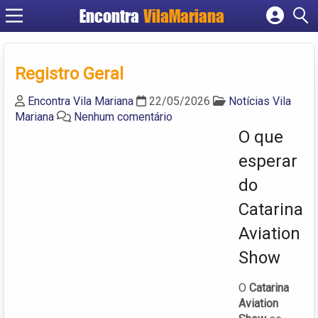
Encontra
VilaMariana
Cadastrar empresa
Fazer login
Registro Geral
Criar conta
Encontra Vila Mariana
22/05/2026
Notícias Vila
Mariana
Nenhum comentário
O que
esperar
do
Catarina
Aviation
Show
O
Catarina
Aviation