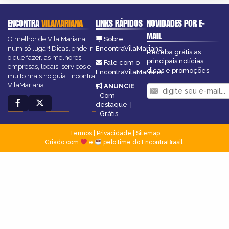
ENCONTRA
VILAMARIANA
LINKS RÁPIDOS
NOVIDADES POR E-
MAIL
O melhor de Vila Mariana
Sobre
num só lugar! Dicas, onde ir,
EncontraVilaMariana
Receba grátis as
o que fazer, as melhores
principais notícias,
Fale com o
empresas, locais, serviços e
dicas e promoções
EncontraVilaMariana
muito mais no guia Encontra
VilaMariana.
ANUNCIE
:
Com
destaque
|
Grátis
Termos
|
Privacidade
|
Sitemap
Criado com
e
pelo time do EncontraBrasil