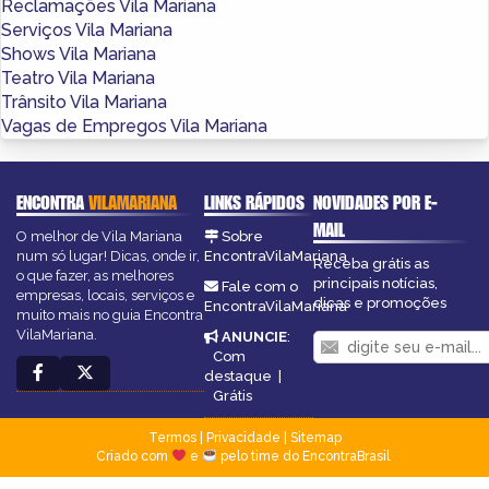
Reclamações Vila Mariana
Serviços Vila Mariana
Shows Vila Mariana
Teatro Vila Mariana
Trânsito Vila Mariana
Vagas de Empregos Vila Mariana
ENCONTRA
VILAMARIANA
LINKS RÁPIDOS
NOVIDADES POR E-
MAIL
O melhor de Vila Mariana
Sobre
num só lugar! Dicas, onde ir,
EncontraVilaMariana
Receba grátis as
o que fazer, as melhores
principais notícias,
Fale com o
empresas, locais, serviços e
dicas e promoções
EncontraVilaMariana
muito mais no guia Encontra
VilaMariana.
ANUNCIE
:
Com
destaque
|
Grátis
Termos
|
Privacidade
|
Sitemap
Criado com
e
pelo time do EncontraBrasil